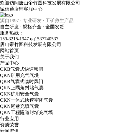
欢迎访问唐山帝竹图科技发展有限公司
诚信通店铺
客服中心
源自1997 · 专业研发 · 工矿救生产品
自主研发 · 规格齐全 · 全国发货
服务热线：
159-3215-1947
qq1537740537
唐山帝竹图科技发展有限公司
网站首页
关于我们
产品中心
QKB气囊式快速密闭
QKN矿用充气气垛
QKB气囊式临时风门
QKN上隅角封堵气囊
QKN矿用安全气囊
QKN一体式快速密闭气囊
QKN尾巷充填气囊
QKN工程隧道封堵充气墙
行业应用
资质荣誉
新闻资讯