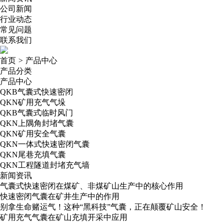
公司新闻
行业动态
常见问题
联系我们
首页
>
产品中心
产品分类
产品中心
QKB气囊式快速密闭
QKN矿用充气气垛
QKB气囊式临时风门
QKN上隅角封堵气囊
QKN矿用安全气囊
QKN一体式快速密闭气囊
QKN尾巷充填气囊
QKN工程隧道封堵充气墙
新闻资讯
气囊式快速密闭在煤矿、非煤矿山生产中的核心作用
快速密闭气囊在矿井生产中的作用
别拿生命赌运气！这种“黑科技”气囊，正在颠覆矿山安全！
矿用充气气囊在矿山充填开采中应用